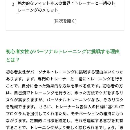
魅力的なフィットネスの世界：トレーナーと一緒のト
レーニングのメリット
安心して始める！初心者女性のためのステップバイス
テップガイド
あなたに合ったトレーニングメニューの選び方とは？
フィットネスだけじゃない！メンタルサポートの重要
性
初心者女性がパーソナルトレーニングに挑戦する理由
理想の体作りのために一歩を踏み出そう！実践編
とは？
新しい自分への道：パーソナルトレーニングで得た変
化と喜び
初心者女性がパーソナルトレーニングに挑戦する理由はいくつか
あります。まず、専門のトレーナーと一緒にトレーニングを行う
ことで、自分に合った効果的な方法を学べる点です。初心者の方
は、自己流でトレーニングを行うと、誤った方法でケガをするリ
スクが高まりますが、パーソナルトレーニングなら、そのリスク
を軽減できます。 さらに、トレーナーは各個人の目標に基づいて
プログラムを提供してくれるため、モチベーションの維持にもつ
ながります。定期的に目標を設定し、それを達成する喜びを共有
することで、トレーニングがより楽しく感じられるでしょう。 ま