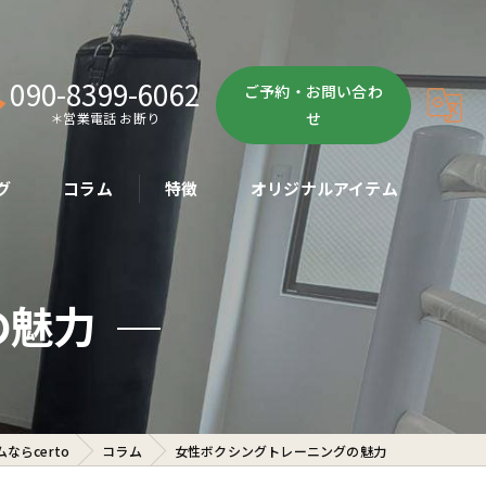
090-8399-6062
ご予約・お問い合わ
せ
＊営業電話 お断り
グ
コラム
特徴
オリジナルアイテム
ボクササイズ
の魅力
パーソナル
ボディメイク
初心者
らcerto
コラム
女性ボクシングトレーニングの魅力
ダイエット