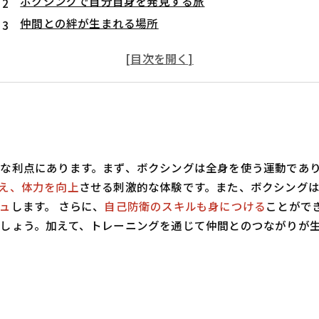
ボクシングで自分自身を発見する旅
仲間との絆が生まれる場所
女性ボクサーたちのリアルな体験談
メンタル強化と自信を育むボクシング
あなたも始めよう！ボクシングで得られる100のメリット
な利点にあります。まず、ボクシングは全身を使う運動であ
え、体力を向上
させる刺激的な体験です。また、ボクシング
ュ
します。 さらに、
自己防衛のスキルも身につける
ことがで
しょう。加えて、トレーニングを通じて仲間とのつながりが