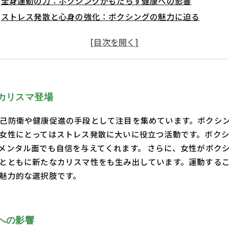
全身運動の力：ボクシングがもたらす健康への影響
ストレス発散と心身の強化：ボクシングの魅力に迫る
リズム感と柔軟性：ボクシングで得られる新たなスキル
メンタル面の変革：女性ボクシングがもたらす自信の源
社会の変化と共に：女性がボクシングを選ぶ理由
ボクシングで感じる健康効果：女性のライフスタイルを変え
カリスマ登場
己防衛や健康促進の手段として注目を集めています。ボクシ
女性にとってはストレス発散に大いに役立つ活動です。ボク
メンタル面でも自信を与えてくれます。 さらに、女性がボク
とともに新たなカリスマ性をも生み出しています。運動する
魅力的な選択肢です。
への影響