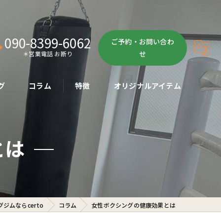
090-8399-6062
ご予約・お問い合わ
せ
＊営業電話 お断り
グ
コラム
特徴
オリジナルアイテム
ボクササイズ
とは
パーソナル
ボディメイク
初心者
ジムならcerto
コラム
女性ボクシングの健康効果とは
ダイエット