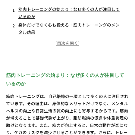
筋肉トレーニングの始まり：なぜ多くの人が注目して
いるのか
身体だけでなく心も鍛える：筋肉トレーニングのメン
タル効果
初心者でも安心！正しいトレーニング方法のすすめ
理想の体を手に入れるための効果的な筋肉刺激法
最新研究から学ぶ筋肉トレーニングの成果を最大限に
引き出す方法
筋肉トレーニングと日常生活：実践することで得られ
筋肉トレーニングの始まり：なぜ多くの人が注目して
るメリット
いるのか
目標達成への道：あなたにぴったりのトレーニングプ
ランとは？
筋肉トレーニングは、自己鍛錬の一環として多くの人に注目され
ています。その理由は、身体的なメリットだけでなく、メンタル
ヘルスの向上や日常生活の質の向上にも寄与するからです。筋肉
が増えることで基礎代謝が上がり、脂肪燃焼の促進や体重管理の
助けとなります。また、筋力が向上すると、日常の動作が楽にな
り、ケガのリスクを減少させることができます。さらに、トレー