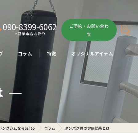
090-8399-6062
ご予約・お問い合わ
せ
＊営業電話 お断り
グ
コラム
特徴
オリジナルアイテム
ボクササイズ
は
パーソナル
ボディメイク
初心者
ングジムならcerto
コラム
タンパク質の健康効果とは
ダイエット