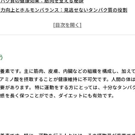
ンパク質の健康効果：筋肉を支える秘訣
疫力向上とホルモンバランス：見逃せないタンパク質の役割
切なタンパク質摂取法：あなたにぴったりの方法を見つけよう
腹感を持続させるタンパク質の力：ダイエットへの影響
のタンパク質摂取体験：実践して分かったこと
康的なライフスタイルを手に入れるために、タンパク質を賢く
う
養素です。主に筋肉、皮膚、内臓などの組織を構成し、加え
アミノ酸を摂取することが健康維持に不可欠です。人間の体は
要があります。 特に運動をする方にとっては、十分なタンパ
感を長く保つことができ、ダイエットにも有効です。