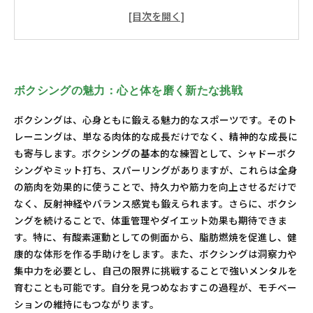
に
モチベーションを保つ方法：目標設定で差をつける
新たな自分との出会い：ボクシングから得る成長のサ
イクル
心身の成長を実感しよう：ボクシングで人生を変える
ボクシングの魅力：心と体を磨く新たな挑戦
方法
ボクシングは、心身ともに鍛える魅力的なスポーツです。そのト
レーニングは、単なる肉体的な成長だけでなく、精神的な成長に
も寄与します。ボクシングの基本的な練習として、シャドーボク
シングやミット打ち、スパーリングがありますが、これらは全身
の筋肉を効果的に使うことで、持久力や筋力を向上させるだけで
なく、反射神経やバランス感覚も鍛えられます。さらに、ボクシ
ングを続けることで、体重管理やダイエット効果も期待できま
す。特に、有酸素運動としての側面から、脂肪燃焼を促進し、健
康的な体形を作る手助けをします。また、ボクシングは洞察力や
集中力を必要とし、自己の限界に挑戦することで強いメンタルを
育むことも可能です。自分を見つめなおすこの過程が、モチベー
ションの維持にもつながります。