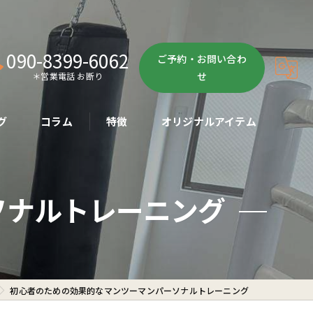
090-8399-6062
ご予約・お問い合わ
せ
＊営業電話 お断り
グ
コラム
特徴
オリジナルアイテム
ボクササイズ
ソナルトレーニング
パーソナル
ボディメイク
初心者
初心者のための効果的なマンツーマンパーソナルトレーニング
ダイエット