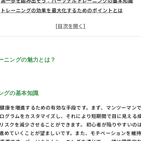
第一歩を踏み出そう：パーソナルトレーニングの基本知識
トレーニングの効果を最大化するためのポイントとは
共に成長する！トレーナーとの信頼関係の築き方
怪我を防ぐための正しいフォームと負荷のかけ方
つまずきがちな初心者が知っておくべきヒントとコツ
健康で充実したライフスタイルを手に入れる最終ステップ
ーニングの魅力とは？
ングの基本知識
健康を増進するための有効な手段です。まず、マンツーマン
ログラムをカスタマイズし、それにより短期間で目に見える
リスクを減少させることができます。 初心者が陥りやすいの
進めていくことが望ましいです。また、モチベーションを維