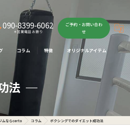
090-8399-6062
ご予約・お問い合わ
せ
＊営業電話 お断り
グ
コラム
特徴
オリジナルアイテム
ボクササイズ
功法
パーソナル
ボディメイク
初心者
ムならcerto
コラム
ボクシングでのダイエット成功法
ダイエット