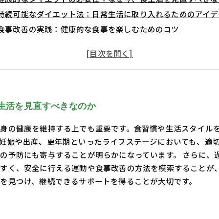
持続可能なダイエット法：日常生活に取り入れるためのアイデ
食事改善の実践：健康的な食事を楽しむためのコツ
運動習慣の確立：無理なく続けられる運動プランの提案
心の健康とダイエット：メンタル面のサポートが成功の鍵
成功者の体験談：彼らのダイエット journey から学ぶ
あなたのダイエットをサポートする方法とリソースのまとめ
生活を見直すべきなのか
身の健康を維持する上でも重要です。食習慣や生活スタイル
妊娠や出産、更年期といったライフステージにおいても、適
の予防にも寄与することが明らかになっています。 さらに、
やすく、安全に行える運動や食事改善の方法を模索することが
を見つけ、継続できるサポートを得ることが大切です。