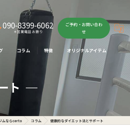
090-8399-6062
ご予約・お問い合わ
せ
＊営業電話 お断り
グ
コラム
特徴
オリジナルアイテム
ボクササイズ
ート
パーソナル
ボディメイク
初心者
ムならcerto
コラム
健康的なダイエット法とサポート
ダイエット