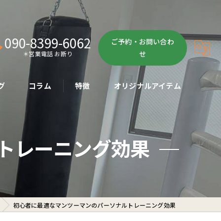
090-8399-6062
ご予約・お問い合わ
せ
＊営業電話 お断り
グ
コラム
特徴
オリジナルアイテム
ボクササイズ
トレーニング効果
パーソナル
ボディメイク
初心者
初心者に最適なマンツーマンのパーソナルトレーニング効果
ダイエット