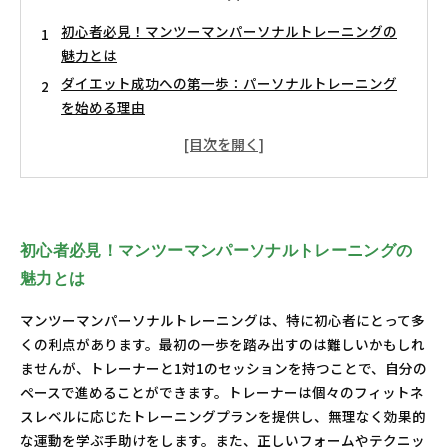
初心者必見！マンツーマンパーソナルトレーニングの
魅力とは
ダイエット成功への第一歩：パーソナルトレーニング
を始める理由
マンツーマンで学ぶ！成功するトレーニングのポイン
ト
挫折しないために：モチベーション維持のテクニック
あなたの目標を形にする！トレーナーと共に歩む成果
の道
初心者必見！マンツーマンパーソナルトレーニングの
トレーニングの進化：初心者から上級者へのステップ
魅力とは
アップ
今すぐ始めよう！理想の体型を手に入れるためのアク
マンツーマンパーソナルトレーニングは、特に初心者にとって多
ションプラン
くの利点があります。最初の一歩を踏み出すのは難しいかもしれ
ませんが、トレーナーと1対1のセッションを持つことで、自分の
ペースで進めることができます。トレーナーは個々のフィットネ
スレベルに応じたトレーニングプランを提供し、無理なく効果的
な運動を学ぶ手助けをします。また、正しいフォームやテクニッ