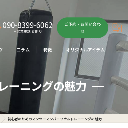
090-8399-6062
ご予約・お問い合わ
せ
＊営業電話 お断り
グ
コラム
特徴
オリジナルアイテム
ボクササイズ
レーニングの魅力
パーソナル
ボディメイク
初心者
初心者のためのマンツーマンパーソナルトレーニングの魅力
ダイエット