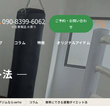
090-8399-6062
ご予約・お問い合わ
せ
＊営業電話 お断り
グ
コラム
特徴
オリジナルアイテム
ボクササイズ
ト法
パーソナル
ボディメイク
初心者
ジムならcerto
コラム
簡単にできる運動ダイエット法
ダイエット