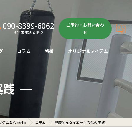
090-8399-6062
ご予約・お問い合わ
せ
＊営業電話 お断り
グ
コラム
特徴
オリジナルアイテム
ボクササイズ
実践
パーソナル
ボディメイク
初心者
ジムならcerto
コラム
健康的なダイエット方法の実践
ダイエット