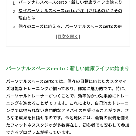
パーソナルスペースcerto：新しい健康ライフの始まり
なぜパーソナルスペースcertoが注目されるのか？その
理由とは
個々のニーズに応える、パーソナルスペースcertoの魅
力
仲間と共に成長！地域密着型フィットネスの楽しさ
あなたにぴったりのトレーニングプログラムを見つけ
よう
初心者から上級者まで、安心して取り組める環境
パーソナルスペースcerto：新しい健康ライフの始まり
今池で健康的なライフスタイルを手に入れよう！
パーソナルスペースcertoでは、個々の目標に応じたカスタマイ
ズ可能なトレーニングが揃っており、非常に魅力的です。特に、
パーソナルトレーナーがつくことで、効率的かつ効果的にトレー
ニングを進めることができます。これにより、自己流のトレーニ
ングでは得られない専門的なアドバイスを受けることができ、さ
らなる成果を目指せるのです。今池地区には、最新の設備を備え
たフィットネススタジオが多数存在し、初心者でも安心して参加
できるプログラムが揃っています。