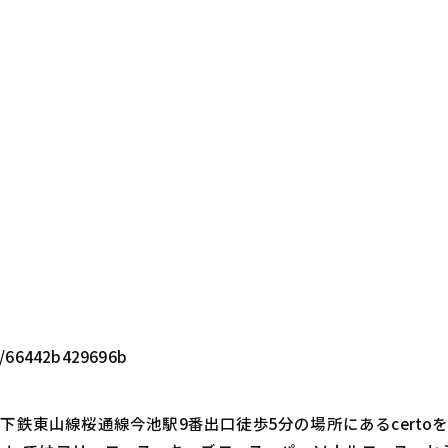
F
r/66442b429696b
鉄東山線桜通線今池駅9番出口徒歩5分の場所にあるcert