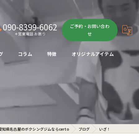
090-8399-6062
ご予約・お問い合わ
せ
＊営業電話 お断り
グ
コラム
特徴
オリジナルアイテム
ボクササイズ
パーソナル
ボディメイク
初心者
愛知県名古屋のボクシングジムならcerto
ブログ
いざ！
ダイエット