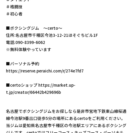
＃格闘技
＃初心者
■ボクシングジム 〜certo〜
住所:名古屋市千種区今池3-12-21ほそぐちビル1F
電話:090-8399-6062
※無料体験やっています
■パーソナル予約
https://reserve.peraichi.com/r/274e7fd7
■certoショップ https://market.up-
t.jp/creator/66442b429696b
名古屋でボクシングジムをお探しなら是非市営地下鉄東山線桜通
線今池駅9番出口徒歩5分の場所にあるcertoをご利用ください。
当ジムは愛知県名古屋市千種区の今池駅エリアにあるボクシング
ジムです。certoではフリーコース・キッズコース・パーソナル