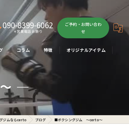
090-8399-6062
ご予約・お問い合わ
せ
＊営業電話 お断り
グ
コラム
特徴
オリジナルアイテム
ボクササイズ
o〜
パーソナル
ボディメイク
初心者
ジムならcerto
ブログ
■ボクシングジム 〜certo〜
ダイエット