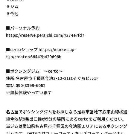
＃ジム
＃今池
■パーソナル予約
https://reserve.peraichi.com/r/274e7fd7
■certoショップ https://market.up-
t.jp/creator/66442b429696b
■ボクシングジム 〜certo〜
住所:名古屋市千種区今池3-12-21ほそぐちビル1F
電話:090-8399-6062
※無料体験やっています
名古屋でボクシングジムをお探しなら是非市営地下鉄東山線桜通
線今池駅9番出口徒歩5分の場所にあるcertoをご利用ください。
当ジムは愛知県名古屋市千種区の今池駅エリアにあるボクシング
ジムです。certoではフリーコース・キッズコース・パーソナル