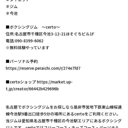
＃ジム
＃今池
■ボクシングジム 〜certo〜
住所:名古屋市千種区今池3-12-21ほそぐちビル1F
電話:090-8399-6062
※無料体験やっています
■パーソナル予約
https://reserve.peraichi.com/r/274e7fd7
■certoショップ https://market.up-
t.jp/creator/66442b429696b
名古屋でボクシングジムをお探しなら是非市営地下鉄東山線桜通
線今池駅9番出口徒歩5分の場所にあるcertoをご利用ください。
当ジムは愛知県名古屋市千種区の今池駅エリアにあるボクシング
ジムです。certoではフリーコース・キッズコース・パーソナル