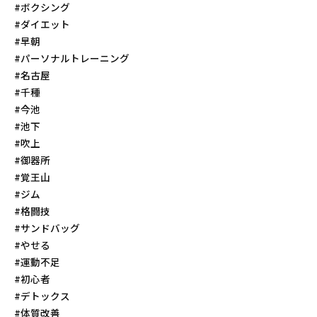
#ボクシング
#ダイエット
#早朝
#パーソナルトレーニング
#名古屋
#千種
#今池
#池下
#吹上
#御器所
#覚王山
#ジム
#格闘技
#サンドバッグ
#やせる
#運動不足
#初心者
#デトックス
#体質改善