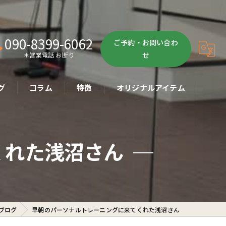
090-8399-6062
ご予約・お問い合わ
せ
＊営業電話 お断り
グ
コラム
特徴
オリジナルアイテム
ボクササイズ
くれた浅沼さん
パーソナル
ボディメイク
初心者
ブログ
早朝のパーソナルトレーニングに来てくれた浅沼さん
ダイエット