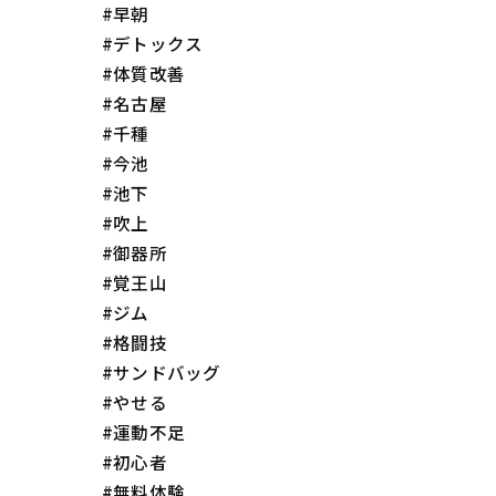
#早朝
#デトックス
#体質改善
#名古屋
#千種
#今池
#池下
#吹上
#御器所
#覚王山
#ジム
#格闘技
#サンドバッグ
#やせる
#運動不足
#初心者
#無料体験