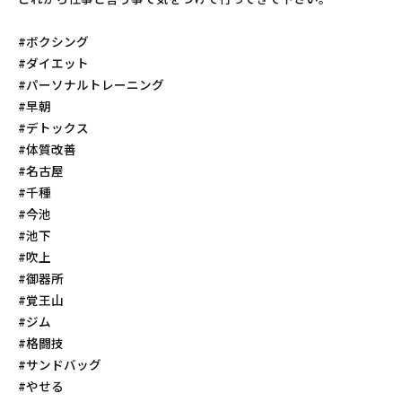
#ボクシング
#ダイエット
#パーソナルトレーニング
#早朝
#デトックス
#体質改善
#名古屋
#千種
#今池
#池下
#吹上
#御器所
#覚王山
#ジム
#格闘技
#サンドバッグ
#やせる