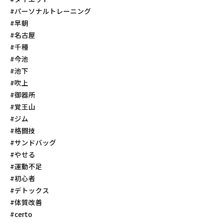
#パーソナルトレーニング
#早朝
#名古屋
#千種
#今池
#池下
#吹上
#御器所
#覚王山
#ジム
#格闘技
#サンドバッグ
#やせる
#運動不足
#初心者
#デトックス
#体質改善
#certo