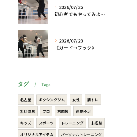
2026/07/26
初心者でもやってみよう、格闘技でダイエット、脂肪燃焼🔥
2026/07/23
《ガード→フック》
タグ
Tags
名古屋
ボクシングジム
女性
筋トレ
無料体験
プロ
格闘技
運動不足
キッズ
スポーツ
トレーニング
未経験
オリジナルアイテム
パーソナルトレーニング