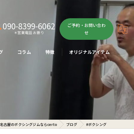
090-8399-6062
ご予約・お問い合わ
せ
＊営業電話 お断り
グ
コラム
特徴
オリジナルアイテム
ボクササイズ
パーソナル
ボディメイク
初心者
名古屋のボクシングジムならcerto
ブログ
#ボクシング
ダイエット