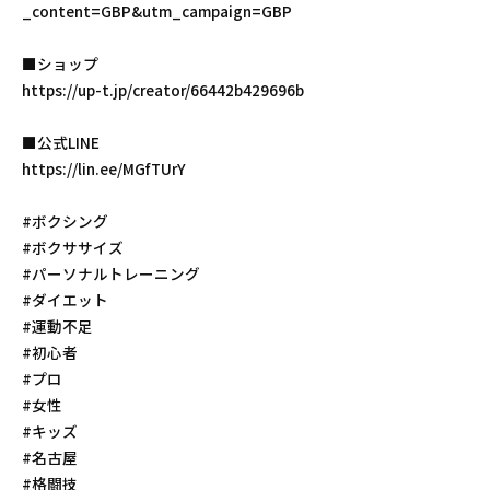
_content=GBP&utm_campaign=GBP
■ショップ
https://up-t.jp/creator/66442b429696b
■公式LINE
https://lin.ee/MGfTUrY
#ボクシング
#ボクササイズ
#パーソナルトレーニング
#ダイエット
#運動不足
#初心者
#プロ
#女性
#キッズ
#名古屋
#格闘技