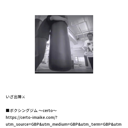
いざ出陣⚔️
■ボクシングジム 〜certo〜
https://certo-imaike.com/?
utm_source=GBP&utm_medium=GBP&utm_term=GBP&utm