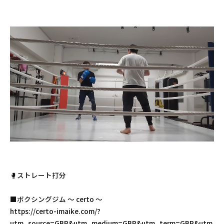
🥊ストレート打分
■ボクシングジム 〜 certo 〜
https://certo-imaike.com/?
utm_source=GBP&utm_medium=GBP&utm_term=GBP&utm