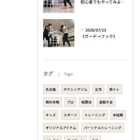
初心者でもやってみよう、格闘技でダイエット、脂肪燃焼🔥
2026/07/23
《ガード→フック》
タグ
Tags
名古屋
ボクシングジム
女性
筋トレ
無料体験
プロ
格闘技
運動不足
キッズ
スポーツ
トレーニング
未経験
オリジナルアイテム
パーソナルトレーニング