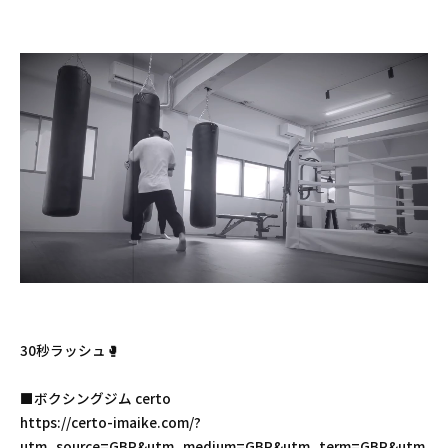
30秒ラッシュ🥊
■ボクシングジム certo
https://certo-imaike.com/?
utm_source=GBP&utm_medium=GBP&utm_term=GBP&utm