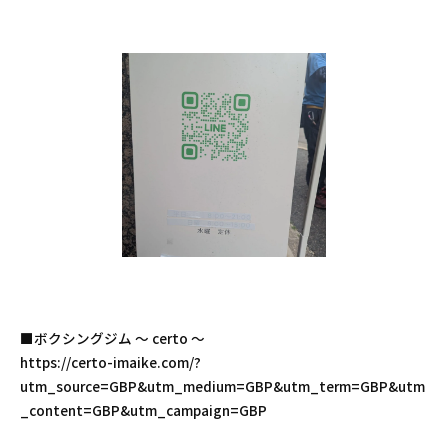
■ボクシングジム 〜 certo 〜
https://certo-imaike.com/?
utm_source=GBP&utm_medium=GBP&utm_term=GBP&utm
_content=GBP&utm_campaign=GBP