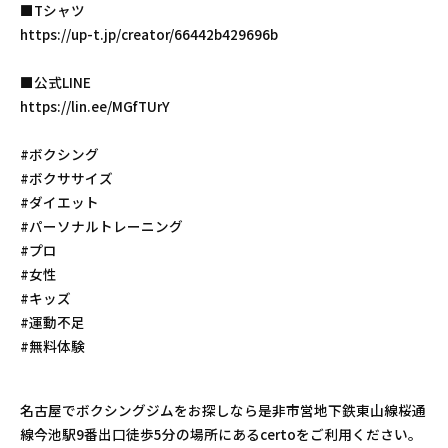
■Tシャツ
https://up-t.jp/creator/66442b429696b
■公式LINE
https://lin.ee/MGfTUrY
#ボクシング
#ボクササイズ
#ダイエット
#パーソナルトレーニング
#プロ
#女性
#キッズ
#運動不足
#無料体験
名古屋でボクシングジムをお探しなら是非市営地下鉄東山線桜通
線今池駅9番出口徒歩5分の場所にあるcertoをご利用ください。