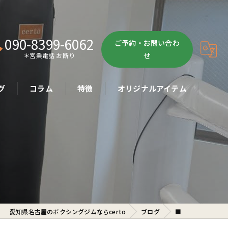
090-8399-6062
ご予約・お問い合わ
せ
＊営業電話 お断り
グ
コラム
特徴
オリジナルアイテム
ボクササイズ
パーソナル
ボディメイク
初心者
愛知県名古屋のボクシングジムならcerto
ブログ
■
ダイエット