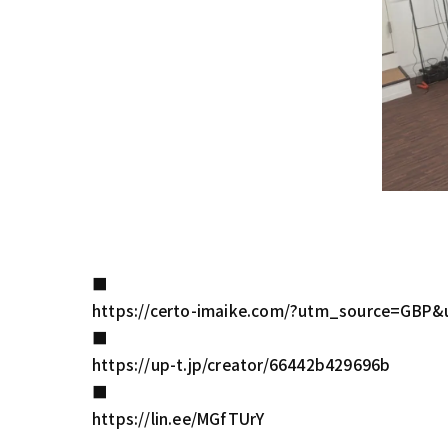
■
https://certo-imaike.com/?utm_source=
■
https://up-t.jp/creator/66442b429696b
■
https://lin.ee/MGfTUrY