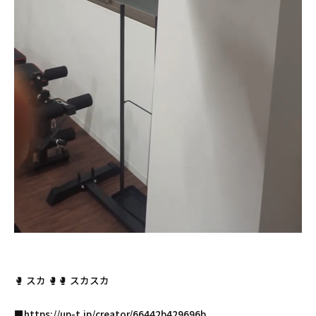
🥊 スカ 🥊🥊 スカスカ
■https://up-t.jp/creator/66442b429696b