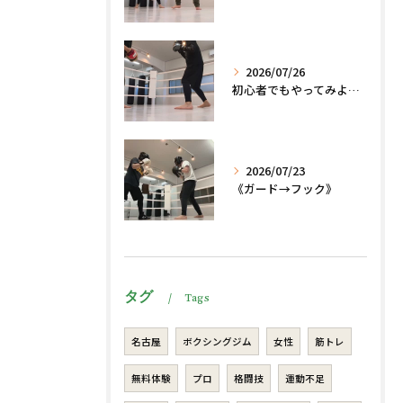
2026/07/26
初心者でもやってみよう、格闘技でダイエット、脂肪燃焼🔥
2026/07/23
《ガード→フック》
タグ
Tags
名古屋
ボクシングジム
女性
筋トレ
無料体験
プロ
格闘技
運動不足