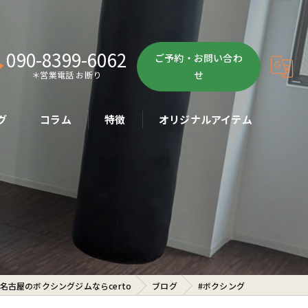
090-8399-6062
ご予約・お問い合わ
せ
＊営業電話 お断り
グ
コラム
特徴
オリジナルアイテム
ボクササイズ
パーソナル
ボディメイク
初心者
名古屋のボクシングジムならcerto
ブログ
#ボクシング
ダイエット