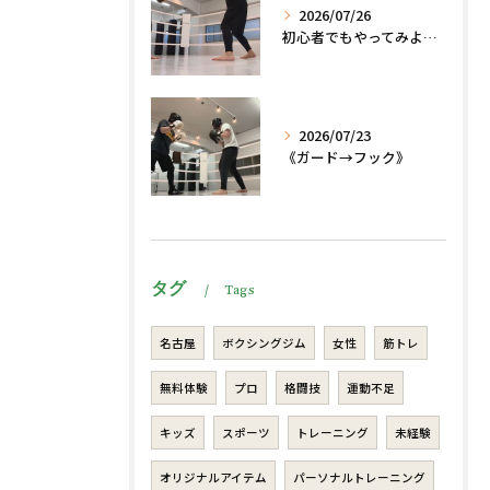
2026/07/26
初心者でもやってみよう、格闘技でダイエット、脂肪燃焼🔥
2026/07/23
《ガード→フック》
タグ
Tags
名古屋
ボクシングジム
女性
筋トレ
無料体験
プロ
格闘技
運動不足
キッズ
スポーツ
トレーニング
未経験
オリジナルアイテム
パーソナルトレーニング