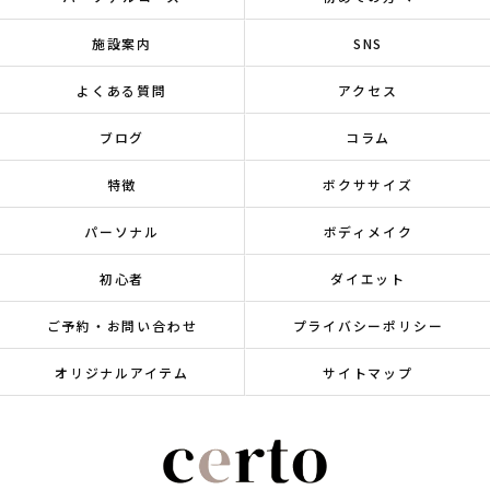
施設案内
SNS
よくある質問
アクセス
ブログ
コラム
特徴
ボクササイズ
パーソナル
ボディメイク
初心者
ダイエット
ご予約・お問い合わせ
プライバシーポリシー
オリジナルアイテム
サイトマップ